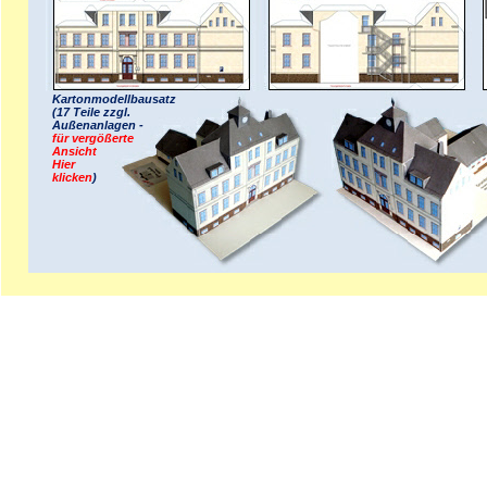
Kartonmodellbausatz
(17 Teile zzgl.
Außenanlagen -
für vergößerte
Ansicht
Hier
klicken
)