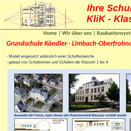
Ihre Schu
KliK -
Kla
Home
|
Wir über uns
|
Baukastensyst
Grundschule Kändler -
Limbach-
Oberfrohn
-
Modell eingesetzt anlässlich einer Schulfestwoche
-
gebaut von Schülerinnen und Schülern der Klassen 1 bis 4
Auswahl der Fotos, nach denen der Kartonmodell-
Bausatz erstellt wurde